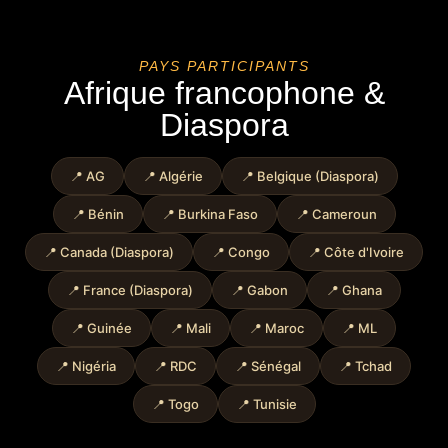
PAYS PARTICIPANTS
Afrique francophone &
Diaspora
📍 AG
📍 Algérie
📍 Belgique (Diaspora)
📍 Bénin
📍 Burkina Faso
📍 Cameroun
📍 Canada (Diaspora)
📍 Congo
📍 Côte d'Ivoire
📍 France (Diaspora)
📍 Gabon
📍 Ghana
📍 Guinée
📍 Mali
📍 Maroc
📍 ML
📍 Nigéria
📍 RDC
📍 Sénégal
📍 Tchad
📍 Togo
📍 Tunisie