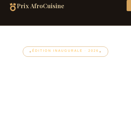
Prix AfroCuisine
ÉDITION INAUGURALE · 2026
Célébrer l'excellence
de la gastronomie
africaine
Le Prix AfroCuisine récompense les restaurants,
chefs et artisans qui font rayonner les saveurs du
continent – du Sénégal à Paris, de Marrakech à Lyon.