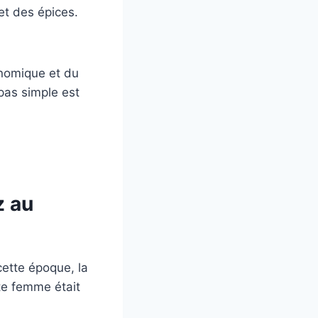
et des épices.
onomique et du
as simple est
z au
ette époque, la
tte femme était