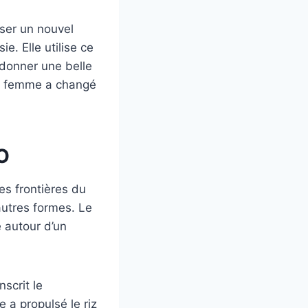
iser un nouvel
e. Elle utilise ce
 donner une belle
tte femme a changé
O
es frontières du
autres formes. Le
e autour d’un
scrit le
 a propulsé le riz