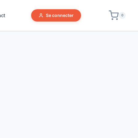
act
Se connecter
0