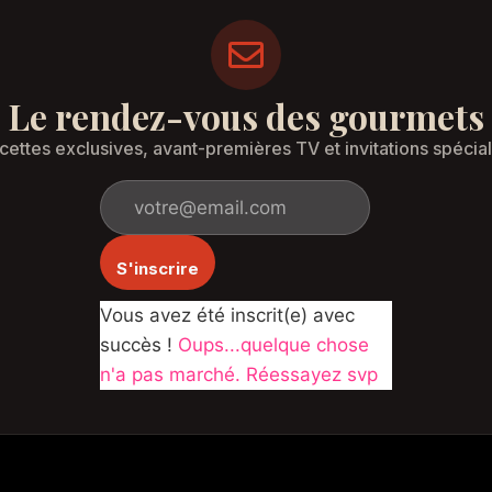
Le rendez-vous des gourmets
cettes exclusives, avant-premières TV et invitations spécial
S'inscrire
Vous avez été inscrit(e) avec
succès !
Oups...quelque chose
n'a pas marché. Réessayez svp