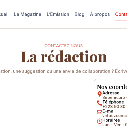
ueil
Le Magazine
L’Émission
Blog
À propos
Cont
CONTACTEZ-NOUS
La rédaction
tion, une suggestion ou une envie de collaboration ? Écri
Nos coord
Adresse
Sébénicoro
Téléphone
+223 90 80 8
E-mail
virtuozcon
Horaires
Lun - Ven : 