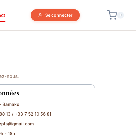
act
Se connecter
0
vez-nous.
onnées
 - Bamako
8 13 / +33 7 52 10 56 81
cepts@gmail.com
9h - 18h