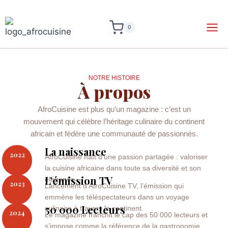
0
NOTRE HISTOIRE
À propos
AfroCuisine est plus qu’un magazine : c’est un
mouvement qui célèbre l’héritage culinaire du continent
africain et fédère une communauté de passionnés.
La naissance
2022
AfroCuisine naît d’une passion partagée : valoriser
la cuisine africaine dans toute sa diversité et son
L’émission TV
élégance
2023
Lancement d’AfroCuisine TV, l’émission qui
emmène les téléspectateurs dans un voyage
50 000 Lecteurs
culinaire à travers le continent.
2024
Le magazine franchit le cap des 50 000 lecteurs et
s’impose comme la référence de la gastronomie