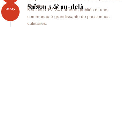
Saison 5 & au-delà
africaine.
2025
5 saisons TV, 24 numéros publiés et une
communauté grandissante de passionnés
culinaires.