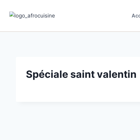
Aller
au
Acc
contenu
Spéciale saint valentin