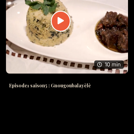
10 min
Episode1 saison5 : Gnougoubalayèlè