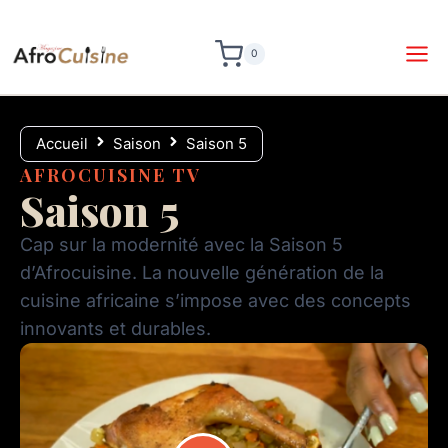
0
Accueil
Saison
Saison 5
AFROCUISINE TV
Saison 5
Cap sur la modernité avec la Saison 5
d’Afrocuisine. La nouvelle génération de la
cuisine africaine s’impose avec des concepts
innovants et durables.