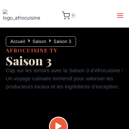
0
Accueil
Saison
Saison 3
AFROCUISINE TV
Saison 3
Cap sur les terroirs avec la Saison 3 d’Afrocuisine !
Un voyage culinaire immersif pour valoriser les
producteurs locaux et les ingrédients d’exception.