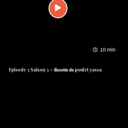
10 min
Episode 3 Saison 3 – 𝐑𝐞𝐜𝐞𝐭𝐭𝐞 𝐝𝐞 poulet yassa