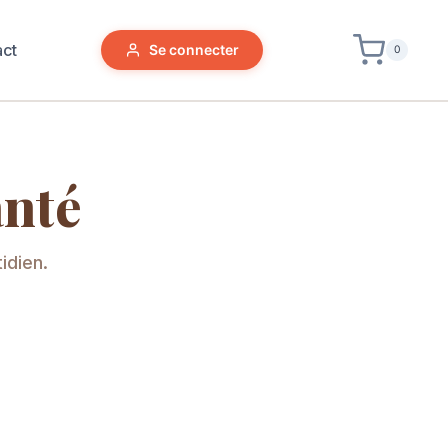
act
Se connecter
0
anté
idien.