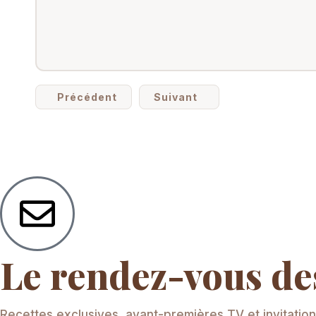
Précédent
Suivant
Le rendez-vous d
Recettes exclusives, avant-premières TV et invitation